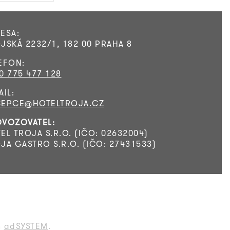
ESA:
JSKÁ 2232/1, 182 00 PRAHA 8
EFON:
0 775 477 128
AIL:
CEPCE@HOTELTROJA.CZ
VOZOVATEL:
EL TROJA S.R.O. (IČO: 02632004)
JA GASTRO S.R.O. (IČO: 27431533)
m
adSYSTEM
.