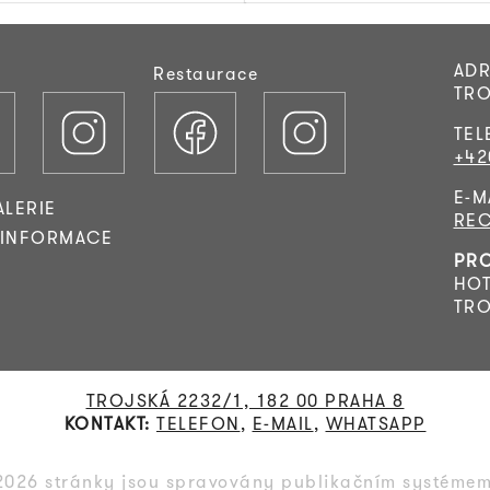
ADR
Restaurace
TRO
TEL
+42
E-M
LERIE
RE
 INFORMACE
PRO
HOT
TRO
TROJSKÁ 2232/1, 182 00 PRAHA 8
KONTAKT:
TELEFON
,
E-MAIL
,
WHATSAPP
2026 stránky jsou spravovány publikačním systéme