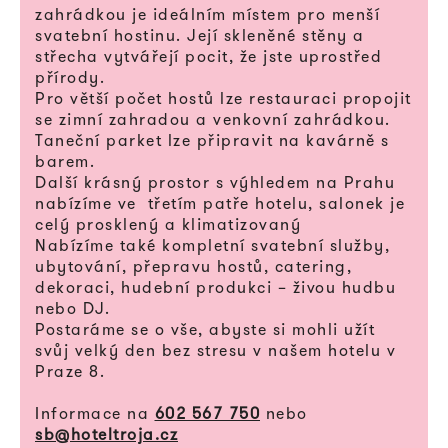
zahrádkou je ideálním místem pro menší
svatební hostinu. Její skleněné stěny a
střecha vytvářejí pocit, že jste uprostřed
přírody.
Pro větší počet hostů lze restauraci propojit
se zimní zahradou a venkovní zahrádkou.
Taneční parket lze připravit na kavárně s
barem.
Další krásný prostor s výhledem na Prahu
nabízíme ve třetím patře hotelu, salonek je
celý prosklený a klimatizovaný
Nabízíme také kompletní svatební služby,
ubytování, přepravu hostů, catering,
dekoraci, hudební produkci – živou hudbu
nebo DJ.
Postaráme se o vše, abyste si mohli užít
svůj velký den bez stresu v našem hotelu v
Praze 8.
Informace na
602 567 750
nebo
sb@hoteltroja.cz