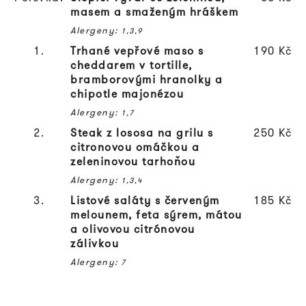
masem a smaženým hráškem
Alergeny:
1,3,9
1.
Trhané vepřové maso s
190 Kč
cheddarem v tortille,
bramborovými hranolky a
chipotle majonézou
Alergeny:
1,7
2.
Steak z lososa na grilu s
250 Kč
citronovou omáčkou a
zeleninovou tarhoňou
Alergeny:
1,3,4
3.
Listové saláty s červeným
185 Kč
melounem, feta sýrem, mátou
a olivovou citrónovou
zálivkou
Alergeny:
7