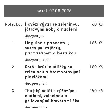
pátek 07.08.2026
Polévka:
Hovězí vývar se zeleninou,
60 Kč
játrovými noky a nudlemi
Alergeny:
7
1.
Linguine s pancettou,
185 Kč
sušenými rajčaty,
parmazánem a bazalkou
Alergeny:
1,3,7
2.
Soté - krůtí nudličky se
180 Kč
zeleninou a bramborovými
placičkami
Alergeny:
3,4
3.
Thajský salát s rýžovými
240 Kč
nudlemi, zeleninou a
grilovanými krevetami 3ks
Alergeny:
2,6