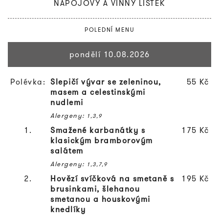
NÁPOJOVÝ A VINNÝ LÍSTEK
POLEDNÍ MENU
pondělí 10.08.2026
Polévka:
Slepičí vývar se zeleninou,
55 Kč
masem a celestinskými
nudlemi
Alergeny:
1,3,9
1.
Smažené karbanátky s
175 Kč
klasickým bramborovým
salátem
Alergeny:
1,3,7,9
2.
Hovězí svíčková na smetaně s
195 Kč
brusinkami, šlehanou
smetanou a houskovými
knedlíky