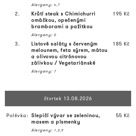
Alergeny:
4,7
2.
Krůtí steak s Chimichurri
195 Kč
omáčkou, opečenými
bramborami a pažitkou
Alergeny:
0
3.
Listové saláty s červeným
185 Kč
melounem, feta sýrem, mátou
a olivovou citrónovou
zálivkou /
Vegetariánské
Alergeny:
7
čtvrtek 13.08.2026
Polévka:
Slepičí vývar se zeleninou,
55 Kč
masem a písmenky
Alergeny:
1,3,9