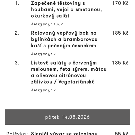
1.
Zapečené těstoviny s
170 Kč
houbami, vejci a smetanou,
okurkový salát
Alergeny:
1,3,7
2.
Rolovaný vepřový bok na
185 Kč
bylinkách a bramborovou
kaší s pečeným česnekem
Alergeny:
7
3.
Listové saláty s červeným
185 Kč
melounem, feta sýrem, mátou
a olivovou citrónovou
zálivkou /
Vegetariánské
Alergeny:
7
pátek 14.08.2026
Polévka:
Slepičí vývar se zeleninou,
55 Kč