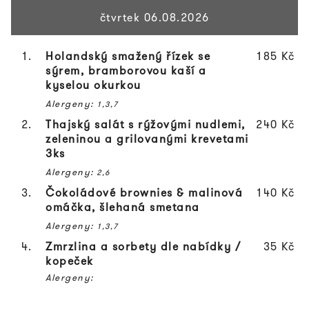
čtvrtek 06.08.2026
1.
Holandský smažený řízek se
185 Kč
sýrem, bramborovou kaší a
kyselou okurkou
Alergeny:
1,3,7
2.
Thajský salát s rýžovými nudlemi,
240 Kč
zeleninou a grilovanými krevetami
3ks
Alergeny:
2,6
3.
Čokoládové brownies & malinová
140 Kč
omáčka, šlehaná smetana
Alergeny:
1,3,7
4.
Zmrzlina a sorbety dle nabídky /
35 Kč
kopeček
Alergeny: