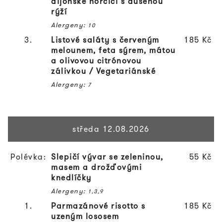
dijonské hořčici s dušenou
rýží
Alergeny:
10
3.
Listové saláty s červeným
185 Kč
melounem, feta sýrem, mátou
a olivovou citrónovou
zálivkou /
Vegetariánské
Alergeny:
7
středa 12.08.2026
Polévka:
Slepičí vývar se zeleninou,
55 Kč
masem a drožďovými
knedlíčky
Alergeny:
1,3,9
1.
Parmazánové risotto s
185 Kč
uzeným lososem