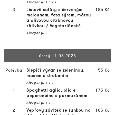
Alergeny:
1,3,7,9
3.
Listové saláty s červeným
185 Kč
melounem, feta sýrem, mátou
a olivovou citrónovou
zálivkou /
Vegetariánské
Alergeny:
7
úterý 11.08.2026
Polévka:
Slepičí vývar se zeleninou,
55 Kč
masem a drobením
Alergeny:
1,3,9
1.
Spaghetti aglio, olio e
175 Kč
peperoncino s parmazánem
Alergeny:
1,3,7
2.
Vepřový závitek se šunkou na
185 Kč